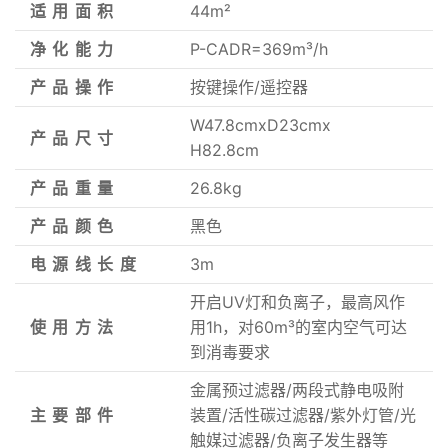
适用面积
44m²
净化能力
P-CADR=369m³/h
产品操作
按键操作/遥控器
W47.8cmxD23cmx
产品尺寸
H82.8cm
产品重量
26.8kg
产品颜色
黑色
电源线长度
3m
开启UV灯和负离子，最高风作
使用方法
用1h，对60m³的室内空气可达
到消毒要求
金属预过滤器/两段式静电吸附
主要部件
装置/活性碳过滤器/紫外灯管/光
触媒过滤器/负离子发生器等