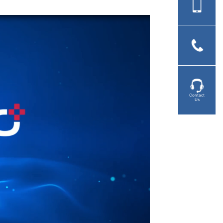
Contact
Us
y
deo