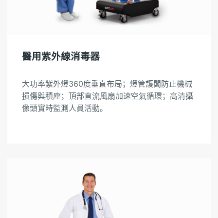
醫用紫外線消毒器
大功率紫外燈360度垂直布局；燈管護闆防止機械
損傷與積塵；頂部直流風扇加速空氣循環；高清攝
像頭實時監測人員活動。