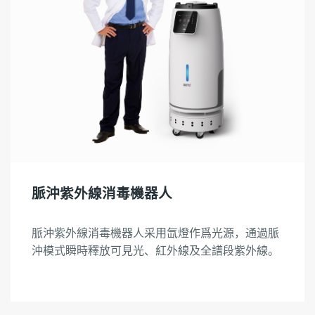
脈沖紫外線消毒機器人
脈沖紫外線消毒機器人采用氙燈作爲光源，通過脈
沖模式瞬時釋放可見光、紅外線及全譜段紫外線。